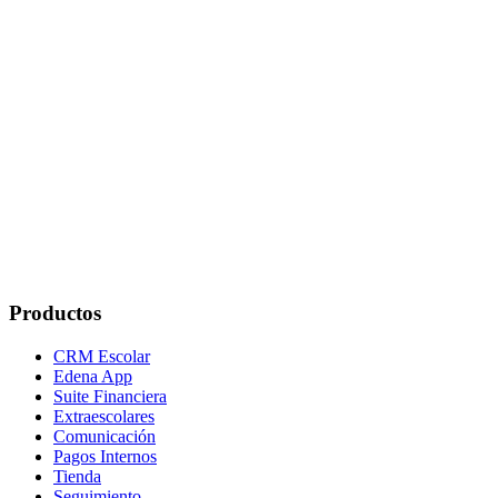
¿Cómo se protege la privacidad de los datos de los estudiantes?
¿Qué servicios de apoyo ofrece Edena a los estudiantes?
¿Los estudiantes pueden acceder a la plataforma desde el móvil?
¿Cómo se monitoriza el rendimiento académico?
¿Qué opciones de soporte tienen los estudiantes?
Productos
CRM Escolar
Edena App
Suite Financiera
Extraescolares
Comunicación
Pagos Internos
Tienda
Seguimiento