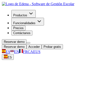
Productos
Funcionalidades
Precios
Contáctanos
Reservar demo
Reservar demo
Acceder
Probar gratis
ES
EN
FR
CA
EUS
ES
Expedientes, asistencia y cobros. Todo en
un solo lugar.
Centraliza la información y el seguimiento escolar de cada alumno
desde la matriculación. Expedientes digitales, asistencia automática,
calificaciones y facturación integrados.
Reservar demo
Prueba gratis 30 días