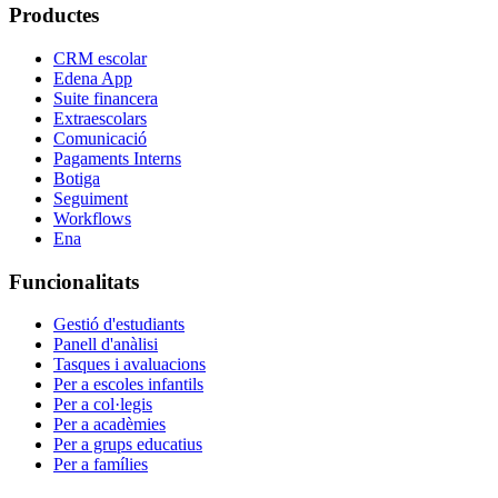
Productes
CRM escolar
Edena App
Suite financera
Extraescolars
Comunicació
Pagaments Interns
Botiga
Seguiment
Workflows
Ena
Funcionalitats
Gestió d'estudiants
Panell d'anàlisi
Tasques i avaluacions
Per a escoles infantils
Per a col·legis
Per a acadèmies
Per a grups educatius
Per a famílies