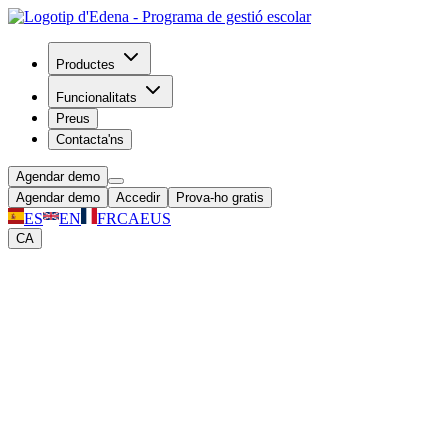
Productes
Funcionalitats
Preus
Contacta'ns
Agendar demo
Agendar demo
Accedir
Prova-ho gratis
ES
EN
FR
CA
EUS
CA
Tot l'escolar, en l'app gratuïta que les
famílies realment usen
App gratuïta per a totes les famílies. Notes, factures, missatges, fotos
i la botiga del centre, accessibles des de qualsevol dispositiu, 24/7.
Agendar demo
Prova gratis 30 dies
Sense targeta de crèdit | Cancel·la quan vulguis