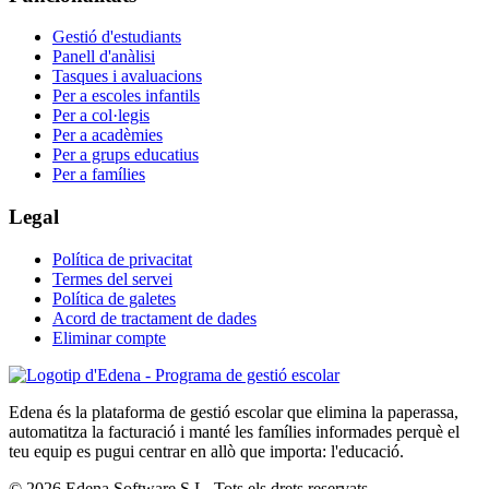
Gestió d'estudiants
Panell d'anàlisi
Tasques i avaluacions
Per a escoles infantils
Per a col·legis
Per a acadèmies
Per a grups educatius
Per a famílies
Legal
Política de privacitat
Termes del servei
Política de galetes
Acord de tractament de dades
Eliminar compte
Edena és la plataforma de gestió escolar que elimina la paperassa,
automatitza la facturació i manté les famílies informades perquè el
teu equip es pugui centrar en allò que importa: l'educació.
© 2026 Edena Software S.L. Tots els drets reservats.