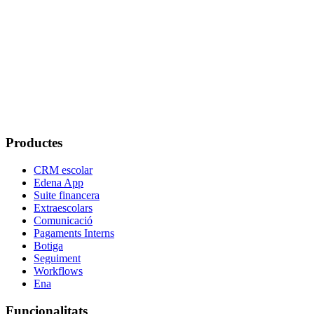
Com es protegeix la informació financera?
Les famílies poden consultar el seu historial de pagaments?
Edena està integrat amb Verifactu?
Quin suport ofereix Edena per a temes financers?
Productes
CRM escolar
Edena App
Suite financera
Extraescolars
Comunicació
Pagaments Interns
Botiga
Seguiment
Workflows
Ena
Funcionalitats