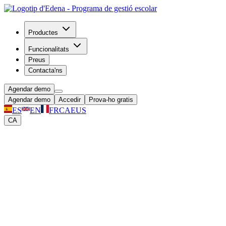
Productes
Funcionalitats
Preus
Contacta'ns
Agendar demo
Agendar demo
Accedir
Prova-ho gratis
ES
EN
FR
CA
EUS
CA
Facturació escolar que cobra
puntualment, sense perseguir ningú
La suite financera d'Edena automatitza la facturació escolar amb
certificat Verifactu AEAT: rebuts, domiciliacions SEPA i seguiment
de cobraments en temps real, sense gestió manual.
Agendar demo
Prova gratis 30 dies